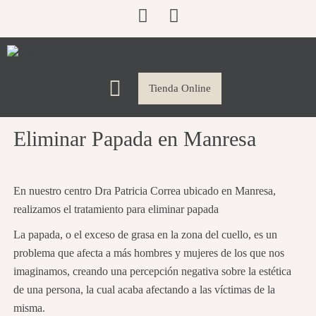
Ir
F
I
al
a
n
contenido
c
s
e
t
Menú
b
a
Tienda Online
o
g
o
r
Eliminar Papada en Manresa
k
a
m
En nuestro centro Dra Patricia Correa ubicado en Manresa,
realizamos el tratamiento para eliminar papada
La papada, o el exceso de grasa en la zona del cuello, es un
problema que afecta a más hombres y mujeres de los que nos
imaginamos, creando una percepción negativa sobre la estética
de una persona, la cual acaba afectando a las víctimas de la
misma.