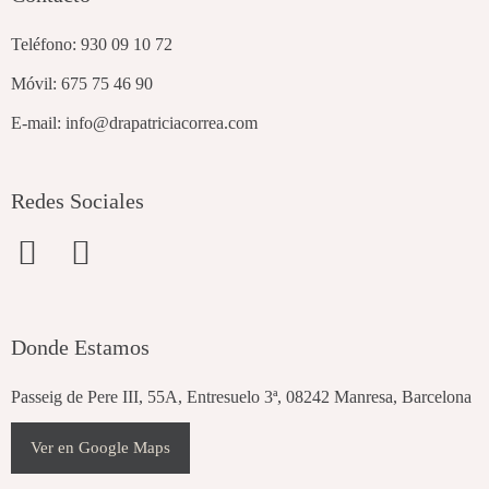
Teléfono:
930 09 10 72
Móvil:
675 75 46 90
E-mail:
info@drapatriciacorrea.com
Redes Sociales
F
I
a
n
c
s
e
t
Donde Estamos
b
a
Passeig de Pere III, 55A, Entresuelo 3ª, 08242 Manresa, Barcelona
o
g
o
r
Ver en Google Maps
k
a