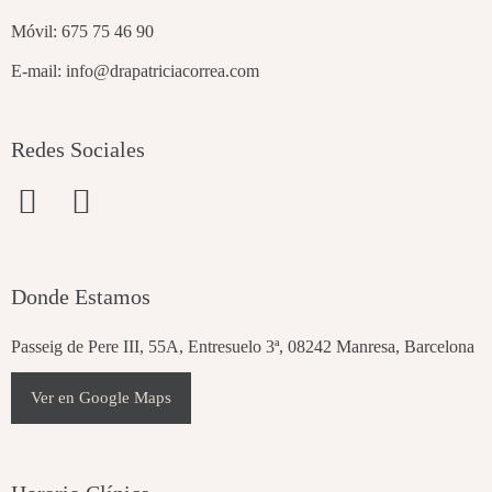
Móvil:
675 75 46 90
E-mail:
info@drapatriciacorrea.com
Redes Sociales
F
I
a
n
c
s
e
t
Donde Estamos
b
a
Passeig de Pere III, 55A, Entresuelo 3ª, 08242 Manresa, Barcelona
o
g
o
r
Ver en Google Maps
k
a
m