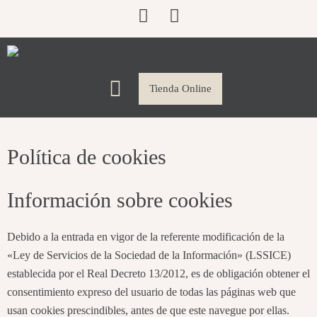
Ir
F
I
al
a
n
contenido
c
s
e
t
Menú
b
a
Tienda Online
o
g
o
r
k
a
Política de cookies
m
Información sobre cookies
Debido a la entrada en vigor de la referente modificación de la
«Ley de Servicios de la Sociedad de la Información» (LSSICE)
establecida por el Real Decreto 13/2012, es de obligación obtener el
consentimiento expreso del usuario de todas las páginas web que
usan cookies prescindibles, antes de que este navegue por ellas.