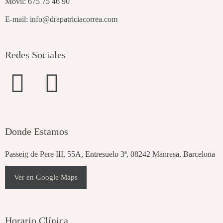
Móvil:
675 75 46 90
E-mail:
info@drapatriciacorrea.com
Redes Sociales
F
I
a
n
c
s
Donde Estamos
e
t
Passeig de Pere III, 55A, Entresuelo 3ª, 08242 Manresa, Barcelona
b
a
Ver en Google Maps
o
g
Horario Clínica