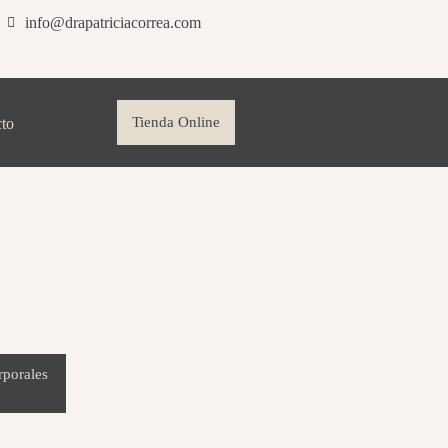
info@drapatriciacorrea.com
Tienda Online
to
rporales