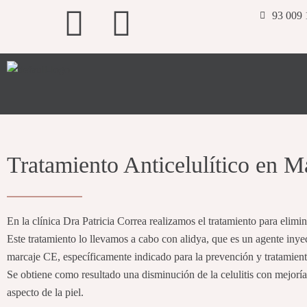
Ir
F
I
93 009 
al
contenido
a
n
c
s
e
t
b
a
Tratamiento Anticelulítico en M
o
g
o
r
En la clínica Dra Patricia Correa realizamos el tratamiento para eliminar
Este tratamiento lo llevamos a cabo con alidya, que es un agente inye
k
a
marcaje CE, específicamente indicado para la prevención y tratamiento 
Se obtiene como resultado una disminución de la celulitis con mejorí
m
aspecto de la piel.