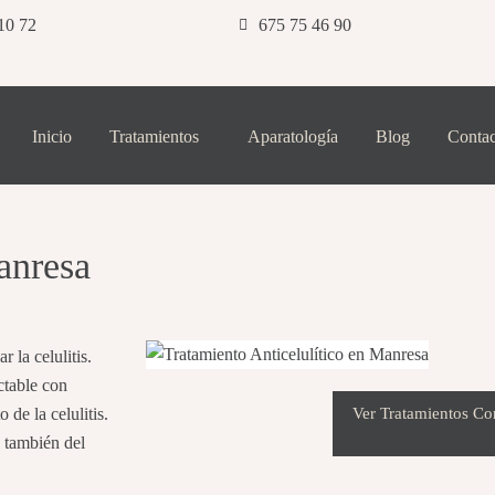
10 72
675 75 46 90
Inicio
Tratamientos
Aparatología
Blog
Contac
anresa
 la celulitis.
ctable con
de la celulitis.
Ver Tratamientos Co
a también del