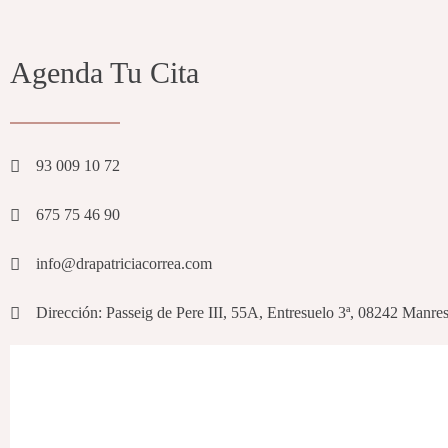
Agenda Tu Cita
93 009 10 72
675 75 46 90
info@drapatriciacorrea.com
Dirección: Passeig de Pere III, 55A, Entresuelo 3ª, 08242 Manre