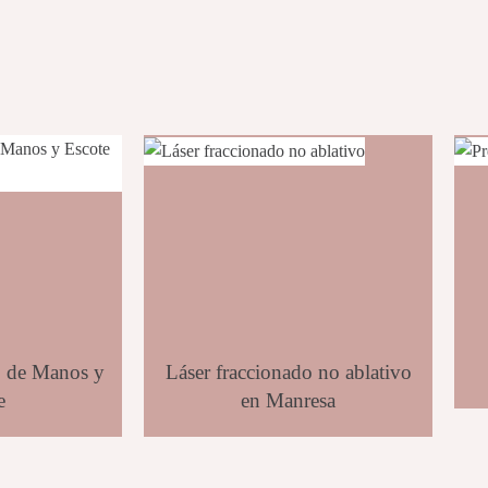
o de Manos y
Láser fraccionado no ablativo
e
en Manresa